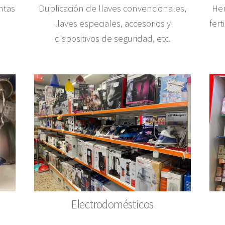
entas
Duplicación de llaves convencionales,
Her
llaves especiales, accesorios y
fert
dispositivos de seguridad, etc.
Electrodomésticos